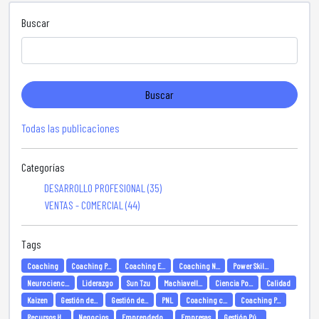
Buscar
Buscar
Todas las publicaciones
Categorías
DESARROLLO PROFESIONAL (35)
VENTAS - COMERCIAL (44)
Tags
Coaching
Coaching P...
Coaching E...
Coaching N...
Power Skil...
Neurocienc...
Liderazgo
Sun Tzu
Machiavell...
Ciencia Po...
Calidad
Kaizen
Gestión de...
Gestión de...
PNL
Coaching c...
Coaching P...
Recursos H...
Negocios
Emprendedo...
Empresas
Gestión Pú...