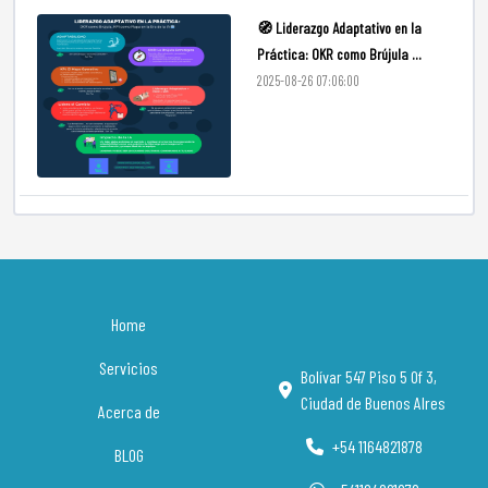
🧭 Liderazgo Adaptativo en la
Práctica: OKR como Brújula ...
2025-08-26 07:06:00
Home
Servicios
Bolívar 547 Piso 5 Of 3,
Ciudad de Buenos AIres
Acerca de
+54 1164821878
BLOG