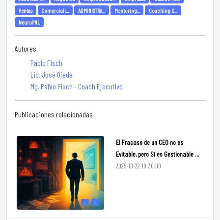
Ventas
Comerciali...
ADMINISTRA...
Mentoring...
Coaching C...
NeuroPNL
Autores
Pablo Fisch
Lic. José Ojeda
Mg. Pablo Fisch - Coach Ejecutivo
Publicaciones relacionadas
El Fracaso de un CEO no es
Evitable, pero Sí es Gestionable ...
2025-10-22 10:30:00