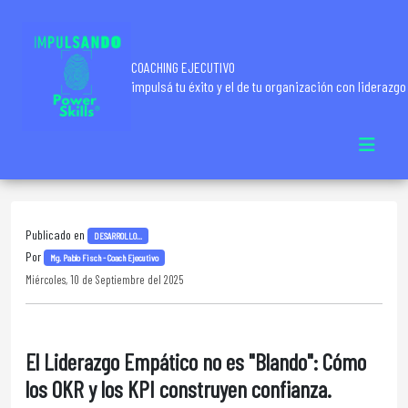
COACHING EJECUTIVO
impulsá tu éxito y el de tu organización con liderazgo
Publicado en
DESARROLLO...
Por
Mg. Pablo Fisch - Coach Ejecutivo
Miércoles, 10 de Septiembre del 2025
El Liderazgo Empático no es "Blando": Cómo
los OKR y los KPI construyen confianza.