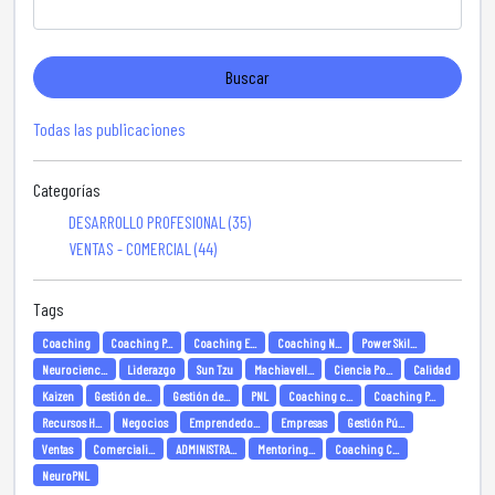
Buscar
Todas las publicaciones
Categorías
DESARROLLO PROFESIONAL (35)
VENTAS - COMERCIAL (44)
Tags
Coaching
Coaching P...
Coaching E...
Coaching N...
Power Skil...
Neurocienc...
Liderazgo
Sun Tzu
Machiavell...
Ciencia Po...
Calidad
Kaizen
Gestión de...
Gestión de...
PNL
Coaching c...
Coaching P...
Recursos H...
Negocios
Emprendedo...
Empresas
Gestión Pú...
Ventas
Comerciali...
ADMINISTRA...
Mentoring...
Coaching C...
NeuroPNL