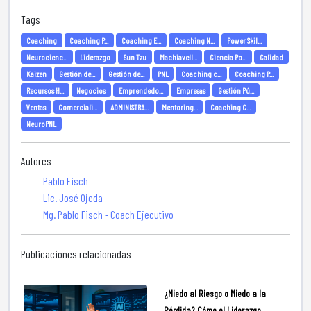
Tags
Coaching
Coaching P...
Coaching E...
Coaching N...
Power Skil...
Neurocienc...
Liderazgo
Sun Tzu
Machiavell...
Ciencia Po...
Calidad
Kaizen
Gestión de...
Gestión de...
PNL
Coaching c...
Coaching P...
Recursos H...
Negocios
Emprendedo...
Empresas
Gestión Pú...
Ventas
Comerciali...
ADMINISTRA...
Mentoring...
Coaching C...
NeuroPNL
Autores
Pablo Fisch
Lic. José Ojeda
Mg. Pablo Fisch - Coach Ejecutivo
Publicaciones relacionadas
¿Miedo al Riesgo o Miedo a la
Pérdida? Cómo el Liderazgo ...