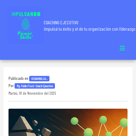
COACHING EJECUTIVO
impulsá tu éxito y el de tu organización con liderazgo
Publicado en
DESARROLLO...
Por
Mg. Pablo Fisch - Coach Ejecutivo
Martes, 18 de Noviembre del 2025