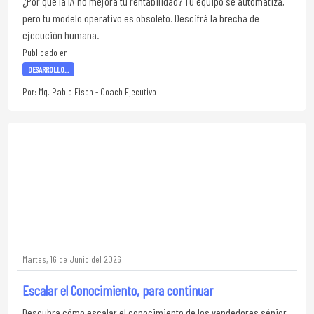
¿Por qué la IA no mejora tu rentabilidad? Tu equipo se automatiza,
pero tu modelo operativo es obsoleto. Descifrá la brecha de
ejecución humana.
Publicado en :
DESARROLLO...
Por: Mg. Pablo Fisch - Coach Ejecutivo
Martes, 16 de Junio del 2026
Escalar el Conocimiento, para continuar
Descubra cómo escalar el conocimiento de los vendedores sénior