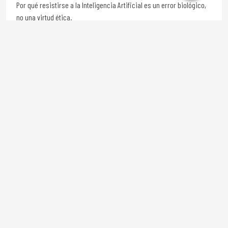
Por qué resistirse a la Inteligencia Artificial es un error biológico,
no una virtud ética.
Publicado en :
DESARROLLO...
Por: Mg. Pablo Fisch - Coach Ejecutivo
Martes, 10 de Febrero del 2026
Liderando Hunters El fin de la gestión comercial de
"manual" y el nacimiento del estratega B2B